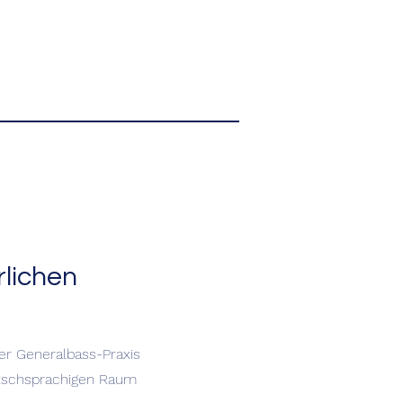
lichen
der Generalbass-Praxis
tschsprachigen Raum