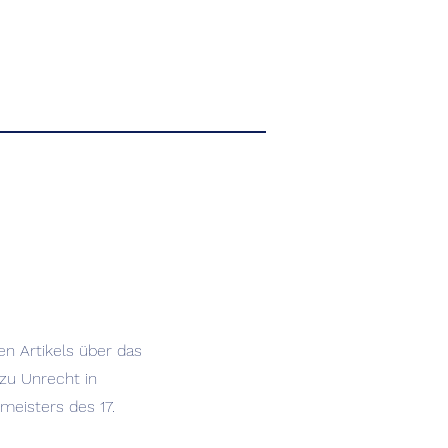
ten Artikels über das
 zu Unrecht in
meisters des 17.