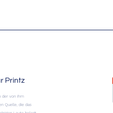
 Printz
n der von ihm
n Quelle, die das
hörigen Laute belegt.