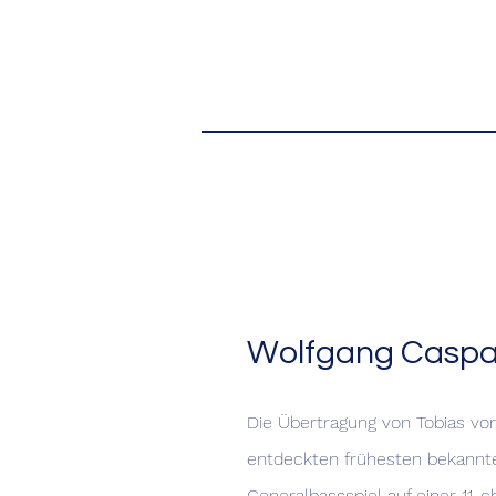
Wolfgang Caspar
Die Übertragung von Tobias vo
entdeckten frühesten bekannte
Generalbassspiel auf einer 11-c