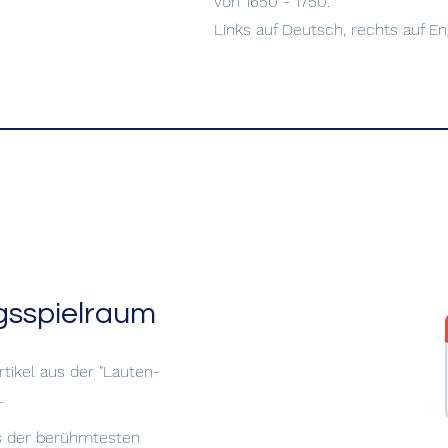
von 1650 - 1750.
Links auf Deutsch, rechts auf En
gsspielraum
rtikel aus der "Lauten-
r
es der berühmtesten